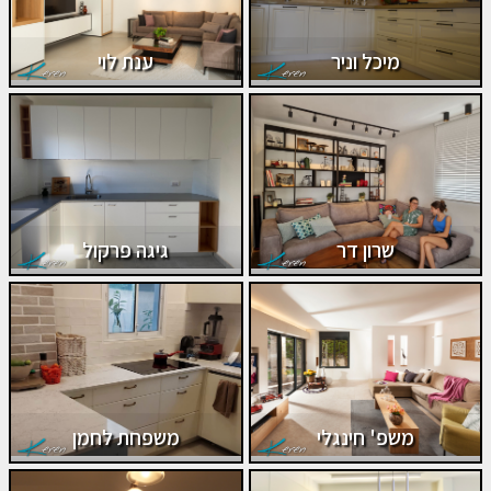
מיכל וניר
ענת לוי
שרון דר
גיגה פרקול
משפ' חינגלי
משפחת לחמן