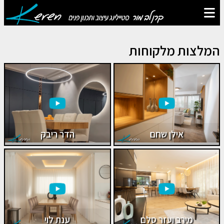
המלצות מלקוחות
אילן שחם
הדר ריבק
מירב ועזר סלם
ענת לוי